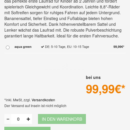
das perfekte erste Laufrad für Kinder ab 2 Jahren und fördert
spielerisch Gleichgewicht und Koordination. Leichte 8,8"-Räder
mit Softreifen sorgen für ruhiges Fahren auf jedem Untergrund.
Bananensattel, tiefer Einstieg und Fußablage bieten hohen
Komfort und Sicherheit. Dank höhenverstellbarem Sattel und
Lenker wächst das Laufrad mit. Die robuste Pulverbeschichtung
garantiert lange Haltbarkeit. Ideal für die ersten Fahrversuche.
DE: 5-10 Tage, EU: 10-15 Tage
aqua green
99,99€*
bei uns
99,99
€*
*inkl. MwSt, zzgl.
Versandkosten
Der Versand auf Inseln ist nicht möglich
IN DEN WARENKORB