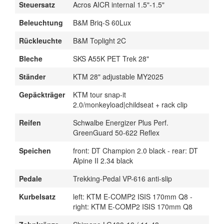
Steuersatz
Acros AICR internal 1.5"-1.5"
Beleuchtung
B&M Briq-S 60Lux
Rückleuchte
B&M Toplight 2C
Bleche
SKS A55K PET Trek 28"
Ständer
KTM 28" adjustable MY2025
Gepäckträger
KTM tour snap-it
2.0/monkeyload|childseat + rack clip
Reifen
Schwalbe Energizer Plus Perf.
GreenGuard 50-622 Reflex
Speichen
front: DT Champion 2.0 black - rear: DT
Alpine II 2.34 black
Pedale
Trekking-Pedal VP-616 anti-slip
Kurbelsatz
left: KTM E-COMP2 ISIS 170mm Q8 -
right: KTM E-COMP2 ISIS 170mm Q8