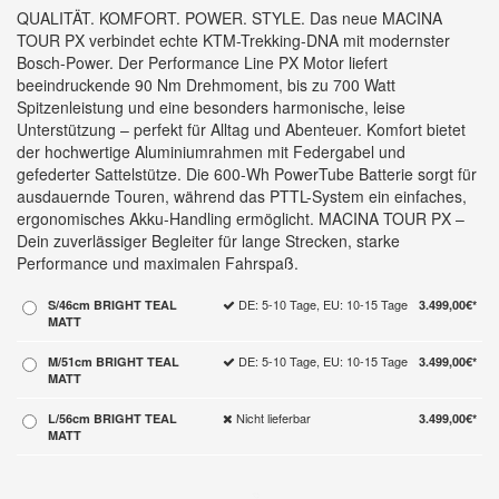
QUALITÄT. KOMFORT. POWER. STYLE. Das neue MACINA
TOUR PX verbindet echte KTM-Trekking-DNA mit modernster
Bosch-Power. Der Performance Line PX Motor liefert
beeindruckende 90 Nm Drehmoment, bis zu 700 Watt
Spitzenleistung und eine besonders harmonische, leise
Unterstützung – perfekt für Alltag und Abenteuer. Komfort bietet
der hochwertige Aluminiumrahmen mit Federgabel und
gefederter Sattelstütze. Die 600-Wh PowerTube Batterie sorgt für
ausdauernde Touren, während das PTTL-System ein einfaches,
ergonomisches Akku-Handling ermöglicht. MACINA TOUR PX –
Dein zuverlässiger Begleiter für lange Strecken, starke
Performance und maximalen Fahrspaß.
DE: 5-10 Tage, EU: 10-15 Tage
S/46cm BRIGHT TEAL
3.499,00€*
MATT
DE: 5-10 Tage, EU: 10-15 Tage
M/51cm BRIGHT TEAL
3.499,00€*
MATT
Nicht lieferbar
L/56cm BRIGHT TEAL
3.499,00€*
MATT