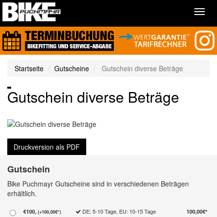
Toggl
navig
Startseite
Gutscheine
Gutschein diverse Beträge
Gutschein diverse Beträge
Druckversion als PDF
Gutschein
Bike Puchmayr Gutscheine sind in verschiedenen Beträgen
erhältlich.
DE: 5-10 Tage, EU: 10-15 Tage
€100,
100,00€*
(+100,00€*)