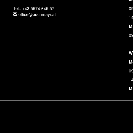
Tel.: +43 5574 645 57
09
office@puchmayr.at
14
M
09
W
M
09
14
M