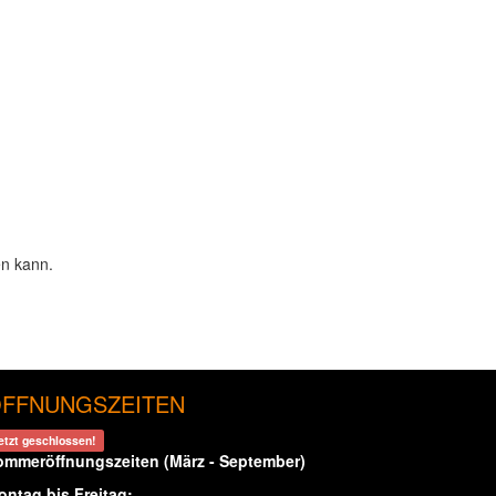
en kann.
FFNUNGSZEITEN
etzt geschlossen!
ommeröffnungszeiten (März - September)
ontag bis Freitag: